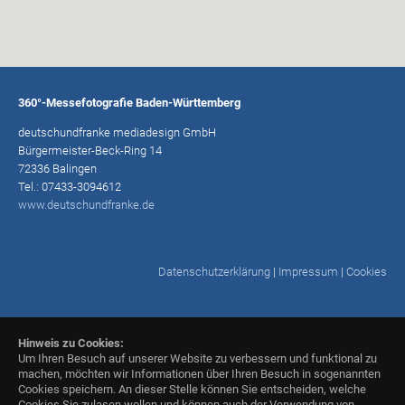
360°-Messefotografie Baden-Württemberg
deutschundfranke mediadesign GmbH
Bürgermeister-Beck-Ring 14
72336 Balingen
Tel.: 07433-3094612
www.deutschundfranke.de
Datenschutzerklärung
|
Impressum
|
Cookies
Hinweis zu Cookies:
Um Ihren Besuch auf unserer Website zu verbessern und funktional zu
machen, möchten wir Informationen über Ihren Besuch in sogenannten
Cookies speichern. An dieser Stelle können Sie entscheiden, welche
Cookies Sie zulasen wollen und können auch der Verwendung von